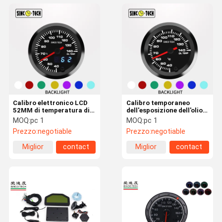
Calibro elettronico LCD
Calibro temporaneo
52MM di temperatura di
dell'esposizione dell'olio
olio dell'esposizione 12v
LCD dell'autometer con lo
MOQ:
pc 1
MOQ:
pc 1
dell'ABS
schermo a 2,5 pollici
Prezzo:
negotiable
Prezzo:
negotiable
Miglior
contact
Miglior
contact
prezzo
prezzo