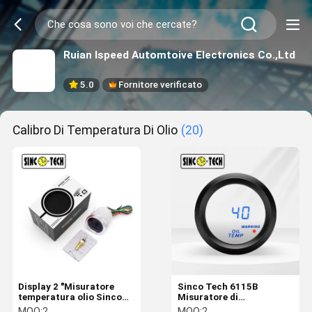
Ruian Ispeed Automtoive Electronics Co.,Ltd
5.0
Fornitore verificato
Calibro Di Temperatura Di Olio
(20)
Display 2 "Misuratore
Sinco Tech 6115B
temperatura olio Sinco
Misuratore di
Tech 6145T Pointer Auto
temperatura dell'olio in
MOQ:
2
MOQ:
2