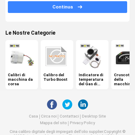
Continua
Calibro di temperatura di olio
Voltometro di Digital dell'automobile
Le Nostre Categorie
Calibro di temperatura dell'acqua
calibro digitale di RPM
Metro aria-carburante di rapporto
Calibri di
Calibro del
Indicatore di
Cruscotto
macchina da
Turbo Boost
temperatura
della
corsa
del Gas di
macchina 
scarico
corsa
Casa
Circa noi
Contattaci
Desktop Site
Mappa del sito
Privacy Policy
Cina calibro digitale degli impiegati dell'olio
supplier.Copyright ©