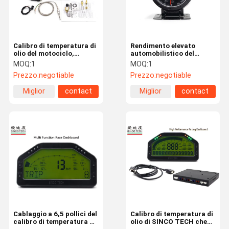
Calibro di temperatura di
Rendimento elevato
olio del motociclo,
automobilistico del
schermo LCD a 6,5 pollici
motore passo a passo del
MOQ:
1
MOQ:
1
dei calibri di automobile
calibro Do6355 di
Prezzo:
negotiable
Prezzo:
negotiable
di Digital DO904
temperatura di olio di
Digital
Miglior
contact
Miglior
contact
prezzo
prezzo
Casa
Prodotti
Circa Noi
Giro Della
Fabbrica
Cablaggio a 6,5 pollici del
Calibro di temperatura di
calibro di temperatura di
olio di SINCO TECH che