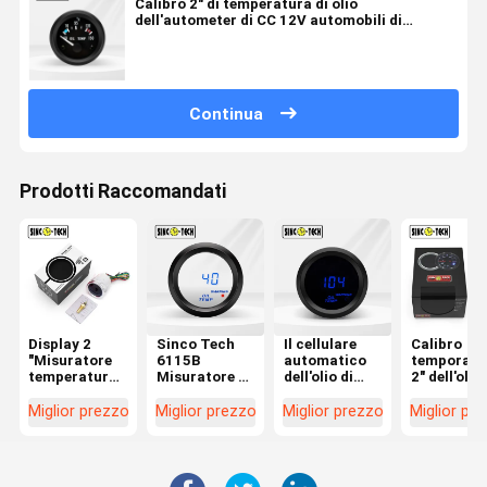
Calibro 2" di temperatura di olio
dell'autometer di CC 12V automobili di
alluminio 0.3A
Continua
Prodotti Raccomandati
Display 2
Sinco Tech
Il cellulare
Calibro
"Misuratore
6115B
automatico
temporane
temperatura
Misuratore di
dell'olio di
2" dell'olio
olio Sinco
temperatura
tecnologia
2016BB
Tech 6145T
dell'olio in
6115 di Sinco
autometer
Miglior prezzo
Miglior prezzo
Miglior prezzo
Miglior pr
Pointer Auto
plastica da 2
degli
temporane
Mobile
pollici con
impiegati del
dell'olio de
Schermo nero
display a led
tester di
calibri di
mobile
plastica del
automobile