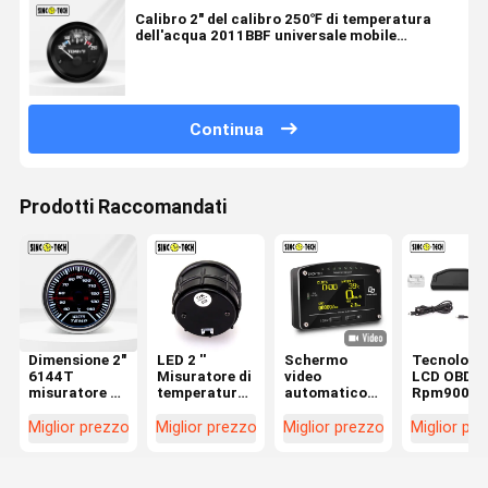
Calibro 2" del calibro 250℉ di temperatura
dell'acqua 2011BBF universale mobile
automatico del tester
Continua
Prodotti Raccomandati
Dimensione 2"
LED 2 ''
Schermo
Tecnologi
6144T
Misuratore di
video
LCD OBD2
misuratore di
temperatura
automatico
Rpm9000 d
temperatura
dell'acqua
del cruscotto
cruscotto
dell'acqua
Display a led
della
Do921 Sin
Miglior prezzo
Miglior prezzo
Miglior prezzo
Miglior pr
SINCO TECH
mobile
macchina da
della
display a led
automatico
corsa di
macchina 
mobile
12V Sinco
temperatura
corsa del