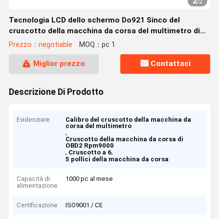
2
/
2
Tecnologia LCD dello schermo Do921 Sinco del
cruscotto della macchina da corsa del multimetro di
OBD2 Rpm9000
Prezzo：negotiable
MOQ：pc 1
Miglior prezzo
Contattaci
Descrizione Di Prodotto
Evidenziare
Calibro del cruscotto della macchina da
corsa del multimetro
,
Cruscotto della macchina da corsa di
OBD2 Rpm9000
,
,
Cruscotto a 6
5 pollici della macchina da corsa
Capacità di
1000 pc al mese
alimentazione
Certificazione
ISO9001 / CE