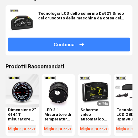
Tecnologia LCD dello schermo Do921 Sinco
del cruscotto della macchina da corsa del
multimetro di OBD2 Rpm9000
Continua
Prodotti Raccomandati
Dimensione 2"
LED 2 ''
Schermo
Tecnologi
6144T
Misuratore di
video
LCD OBD2
misuratore di
temperatura
automatico
Rpm9000 d
temperatura
dell'acqua
del cruscotto
cruscotto
dell'acqua
Display a led
della
Do921 Sin
Miglior prezzo
Miglior prezzo
Miglior prezzo
Miglior pr
SINCO TECH
mobile
macchina da
della
display a led
automatico
corsa di
macchina 