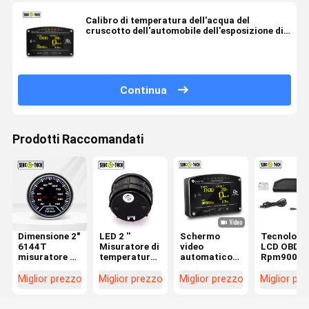
Calibro di temperatura dell'acqua del
cruscotto dell'automobile dell'esposizione di
OLED DO907
Continua
Prodotti Raccomandati
Dimensione 2"
LED 2 ''
Schermo
Tecnologi
6144T
Misuratore di
video
LCD OBD2
misuratore di
temperatura
automatico
Rpm9000 d
temperatura
dell'acqua
del cruscotto
cruscotto
dell'acqua
Display a led
della
Do921 Sin
Miglior prezzo
Miglior prezzo
Miglior prezzo
Miglior pr
SINCO TECH
mobile
macchina da
della
display a led
automatico
corsa di
macchina 
mobile
12V Sinco
temperatura
corsa del