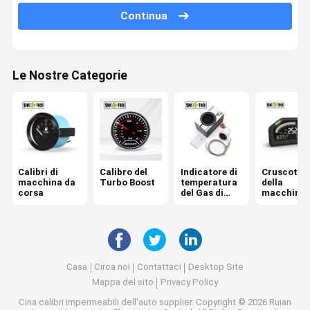
Continua
Calibro di temperatura di olio
Voltometro di Digital dell'automobile
Le Nostre Categorie
Calibro di temperatura dell'acqua
calibro digitale di RPM
Metro aria-carburante di rapporto
Calibri di
Calibro del
Indicatore di
Cruscotto
indicatore di livello del combustibile
macchina da
Turbo Boost
temperatura
della
corsa
del Gas di
macchina 
scarico
corsa
Casa
Circa noi
Contattaci
Desktop Site
Mappa del sito
Privacy Policy
Cina calibri impermeabili dell'auto supplier.
Copyright © 2026 Ruian