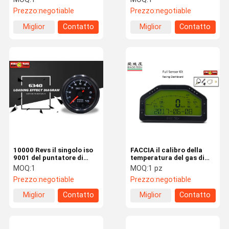
passo universale del
circolare del tester di
Prezzo:
negotiable
Prezzo:
negotiable
tester 12v di RPM
RPM
Miglior
Contatto
Miglior
Contatto
prezzo
prezzo
10000 Revs il singolo iso
FACCIA il calibro della
9001 del puntatore di
temperatura del gas di
RPM del calibro
scarico 908 con i sensori
MOQ:
1
MOQ:
1 pz
universale del
0 - di EGT esposizione
Prezzo:
negotiable
Prezzo:
negotiable
calibro/52mm giri/min.
1300 del ℃
approvato
Miglior
Contatto
Miglior
Contatto
prezzo
prezzo