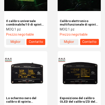
Il calibro universale
Calibro elettronico
combinabile/10 di spinta
multifunzionale di spinta,
del cavo del cablaggio in
calibri di Turbo
MOQ:
1 pz
MOQ:
1 pz
1 calibro di spinta FA 908
dell'automobile
Prezzo:
negotiable
Prezzo:
negotiable
esposizione di 3 - di -1
Antivari
Miglior
Contatto
Miglior
Contatto
prezzo
prezzo
Casa
Prodotti
Circa Noi
Giro Della
Fabbrica
Lo schermo nero del
Esposizione del calibro
calibro di spinta
OLED del calibro/ZD del