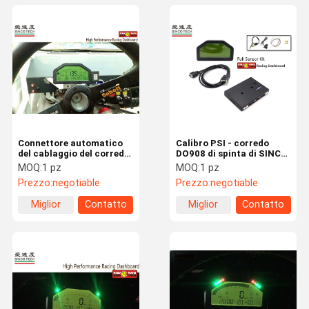
Connettore automatico
Calibro PSI - corredo
del cablaggio del corredo
DO908 di spinta di SINCO
dei sensori del cruscotto
TECH Digital del sensore
MOQ:
1 pz
MOQ:
1 pz
di Digital/del cruscotto
di Turbo dell'unità di
Prezzo:
negotiable
Prezzo:
negotiable
automobile di raduno
ANTIVARI
Miglior
Contatto
Miglior
Contatto
prezzo
prezzo