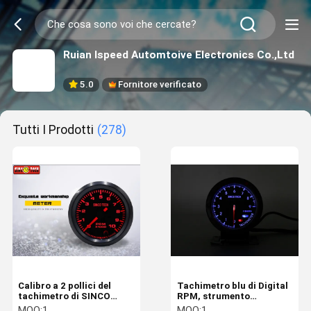
Ruian Ispeed Automtoive Electronics Co.,Ltd
5.0
Fornitore verificato
Tutti I Prodotti
(278)
Calibro a 2 pollici del
Tachimetro blu di Digital
tachimetro di SINCO
RPM, strumento
TECH, motore passo a
automobilistico della
MOQ:
1
MOQ:
1