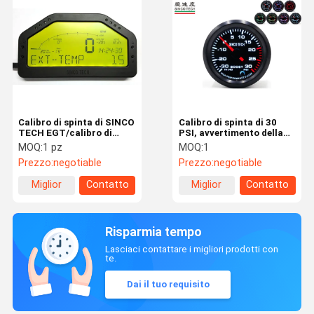
Calibro di spinta di SINCO
Calibro di spinta di 30
TECH EGT/calibro di
PSI, avvertimento della
Digital EGT a 6,5 pollici
lampadina LED di colori
MOQ:
1 pz
MOQ:
1
con esposizione LCD
del calibro sette di 50MM
Prezzo:
negotiable
Prezzo:
negotiable
Digital Turbo
Miglior
Contatto
Miglior
Contatto
prezzo
prezzo
Risparmia tempo
Lasciaci contattare i migliori prodotti con
te.
Dai il tuo requisito