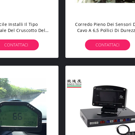
cile Installi Il Tipo
Corredo Pieno Dei Sensori 
ale Del Cruscotto Della
Cavo A 6,5 Pollici Di Durez
hina Da Corsa A 6,5
Del Cruscotto Della Macchi
i Per Le Automobili Di
Da Corsa Di SINCO TECH
CONTATTACI
CONTATTACI
otocollo Di OBD II