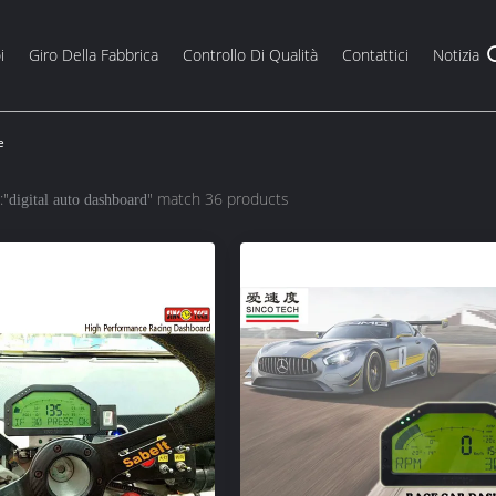
i
Giro Della Fabbrica
Controllo Di Qualità
Contattici
Notizia
e
:"
" match 36 products
digital auto dashboard