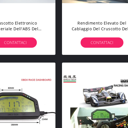
uscotto Elettronico
Rendimento Elevato Del
eriale Dell'ABS Del
Cablaggio Del Cruscotto De
tto Della Macchina Da
Macchina Da Corsa Di
ella MAPPA IAT Di RPM
SINCOTECH Del Cavo Del
CONTATTACI
CONTATTACI
 Per Le Automobili
Corredo A 6,5 Pollici Del
Sensore