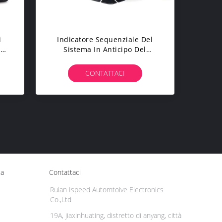
i
Indicatore Sequenziale Del
a
Sistema In Anticipo Del
Cruscotto 12v Della Macchina
ED
Da Corsa Del Cavo Del
CONTATTACI
Cablaggio
ca
Contattaci
Ruian Ispeed Automtoive Electronics
Co.,Ltd
19A, jiaxinhuating, distretto di anyang, città