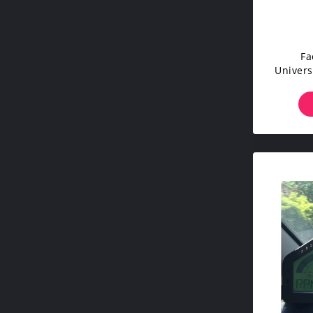
Fa
Univers
Macc
Pollic
Pr