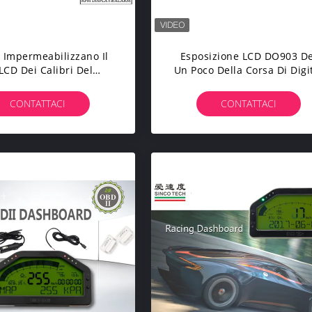
Impermeabilizzano Il
Esposizione LCD DO903 De
LCD Dei Calibri Del
Un Poco Della Corsa Di Digi
ruscotto Funzione
Del Cruscotto A 6,5 Pollic
atica Dei Calibri Di
Della Macchina Da Corsa
CONTATTACI
CONTATTACI
Multi Approvato
OBD2