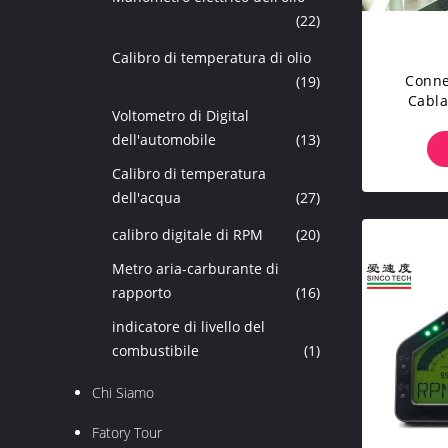
(22)
Calibro di temperatura di olio
Conne
(19)
Cabla
Voltometro di Digital
Sens
dell'automobile
(13)
Di
Aut
Calibro di temperatura
dell'acqua
(27)
calibro digitale di RPM
(20)
Metro aria-carburante di
rapporto
(16)
indicatore di livello del
combustibile
(1)
Chi Siamo
Fatory Tour