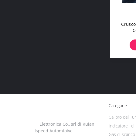
Crusco
C
Del
Gir
Comb
Categorie
Calibro del Tu
Elettronica Co., srl di Ruian
Indicatore d
Ispeed Automtoive
Gas di scarico