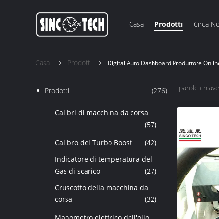
Casa
Prodotti
Circa No
Casa
Prodotti
Digital Auto Dashboard Produttore Onlin
parole chiave
Prodotti
(276)
Calibri di macchina da corsa
(57)
Calibro del Turbo Boost
(42)
Indicatore di temperatura del
Gas di scarico
(27)
Cruscotto della macchina da
corsa
(32)
Manometro elettrico dell'olio