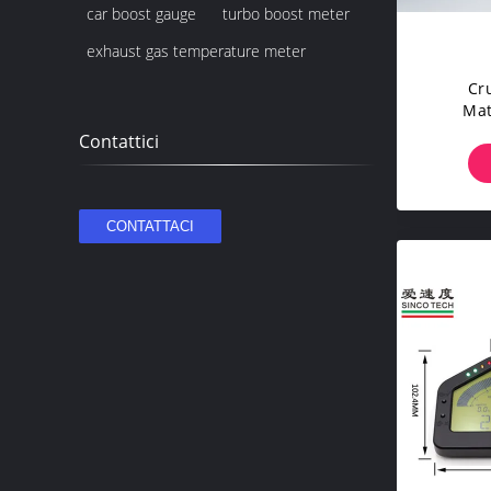
car boost gauge
turbo boost meter
exhaust gas temperature meter
Cr
Mat
Crusco
Contattici
Corsa D
AIS