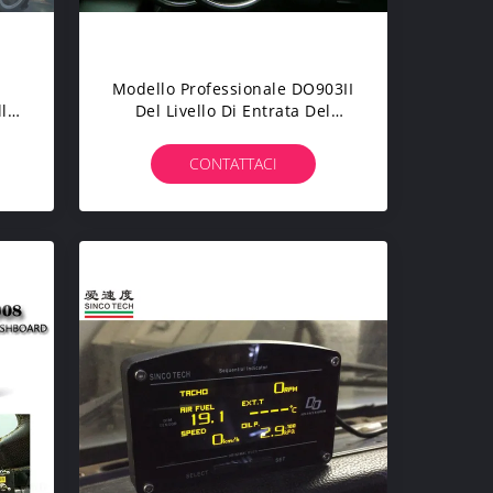
Modello Professionale DO903II
lla
Del Livello Di Entrata Del
Cruscotto Della Macchina Da
Corsa Di Certificazione Del CE
CONTATTACI