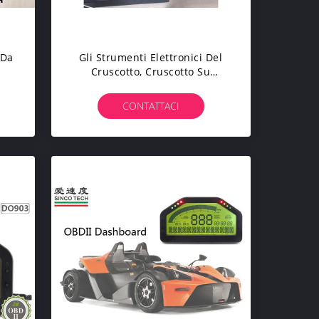
 Da
Gli Strumenti Elettronici Del
Cruscotto, Cruscotto Su
ive
Ordinazione Misura La
li
Trasmissione Di Bluetooth
CONTATTACI