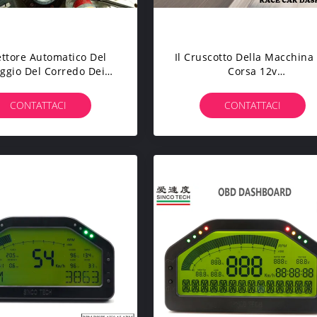
ttore Automatico Del
Il Cruscotto Della Macchina
ggio Del Corredo Dei
Corsa 12v
ori Del Cruscotto Di
Multifunzionale/sensori Scr
gital/del Cruscotto
Per Le Automobili Universa
CONTATTACI
CONTATTACI
omobile Di Raduno