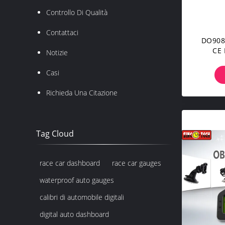
Controllo Di Qualità
Contattaci
DO908 
CE 
Notizie
C
Autom
Casi
Richieda Una Citazione
Tag Cloud
race car dashboard
race car gauges
waterproof auto gauges
calibri di automobile digitali
digital auto dashboard