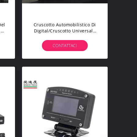
Del
Cruscotto Automobilistico Di
za
Digital/cruscotto Universale
na
Dell'automobile
Multifunzionale Ad Un DO907
CONTATTACI