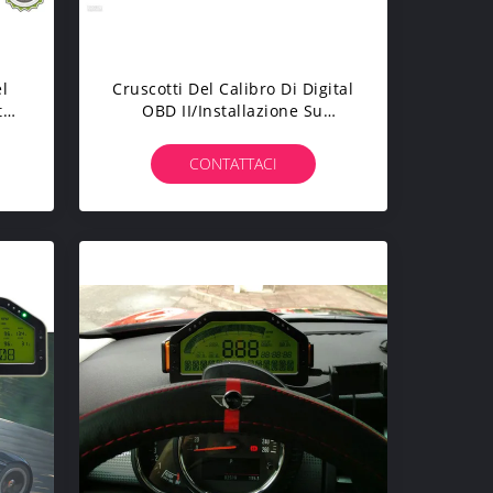
l
Cruscotti Del Calibro Di Digital
tal
OBD II/installazione Su
i
Ordinazione Del Plug And Play
Del Cruscotto Dell'automobile
CONTATTACI