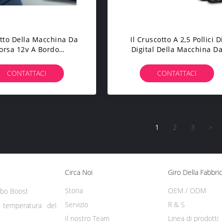
tto Della Macchina Da
Il Cruscotto A 2,5 Pollici D
orsa 12v A Bordo
Digital Della Macchina D
l'esposizione 9000
Corsa Di Combinazione
i/min. Del Livello Di
Misura L'esposizione Di OL
CONTATTACI
CONTATTACI
ustibile Di Sistema
Diagnostico Ii
1
2
3
>
Circa Noi
Giro Della Fabbri
Storia
OEM / ODM
rbo Boost
Servizio
R & S
i temperatura del
Il nostro Team
Linea di prodotti