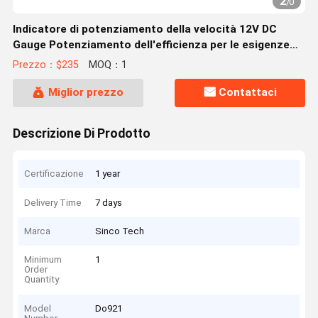
2
/
0
Indicatore di potenziamento della velocità 12V DC
Gauge Potenziamento dell'efficienza per le esigenze
del cliente
Prezzo：$235
MOQ：1
Miglior prezzo
Contattaci
Descrizione Di Prodotto
Certificazione
1 year
Delivery Time
7 days
Marca
Sinco Tech
Minimum
1
Order
Quantity
Model
Do921