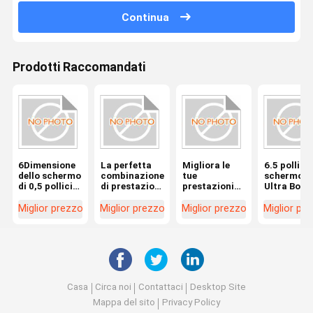
Continua
Prodotti Raccomandati
6Dimensione
La perfetta
Migliora le
6.5 pollici 
dello schermo
combinazione
tue
schermo
di 0,5 pollici,
di prestazioni
prestazioni
Ultra Boos
manometro di
e tecnologia
con Turbo
Dial Gauge
accelerazione
Boost Gauge
per letture
Miglior prezzo
Miglior prezzo
Miglior prezzo
Miglior pr
turbo per
Display LCD
veloci e
veicoli
6.5 Inch
accurate i
universali e
Screen Size
ambienti
prestazioni
industriali
Casa
Circa noi
Contattaci
Desktop Site
Mappa del sito
Privacy Policy