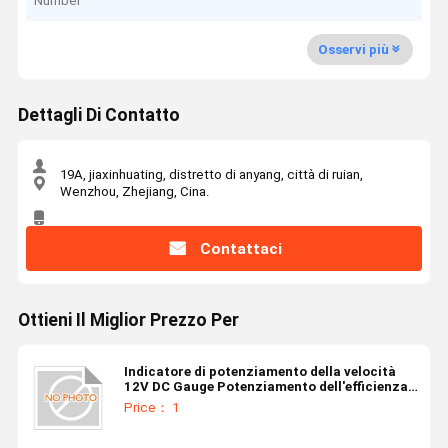
Number
Osservi più
Dettagli Di Contatto
19A, jiaxinhuating, distretto di anyang, città di ruian,
Wenzhou, Zhejiang, Cina.
Contattaci
Ottieni Il Miglior Prezzo Per
Indicatore di potenziamento della velocità
12V DC Gauge Potenziamento dell'efficienza
per le esigenze del cliente
Price： 1