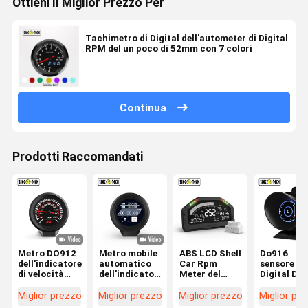
Ottieni Il Miglior Prezzo Per
Tachimetro di Digital dell'autometer di Digital
RPM del un poco di 52mm con 7 colori
Continua
Prodotti Raccomandati
Metro DO912
Metro mobile
ABS LCD Shell
Do916
dell'indicatore
automatico
Car Rpm
sensore Ki
di velocità
dell'indicatore
Meter del
Digital Do
dell'automobile
di velocità
calibro Do922
Screen
del calibro
dell'automobile
di
Tachomet
Miglior prezzo
Miglior prezzo
Miglior prezzo
Miglior pr
dell'esposizione
del calibro
temperatura
che corre i